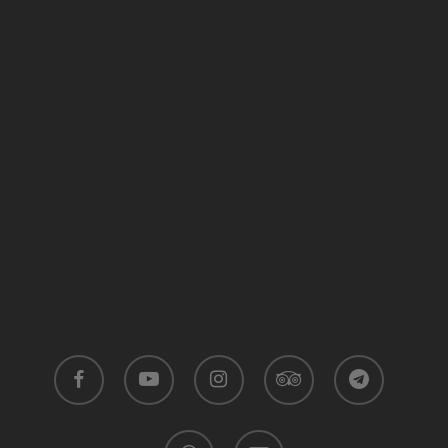
facebook
youtube
instagram
tripadvisor
telegram
whatsapp
email