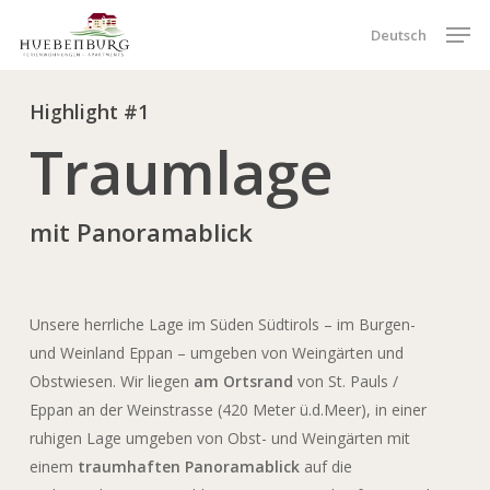
Skip
Menu
Men
Deutsch
to
main
content
Highlight #1
Traumlage
mit Panoramablick
Unsere herrliche Lage im Süden Südtirols – im Burgen-
und Weinland Eppan – umgeben von Weingärten und
Obstwiesen. Wir liegen
am Ortsrand
von St. Pauls /
Eppan an der Weinstrasse (420 Meter ü.d.Meer), in einer
ruhigen Lage umgeben von Obst- und Weingärten mit
einem
traumhaften Panoramablick
auf die